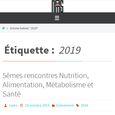
Passer
vers
le
contenu
Home
Articles balisés "2019"
Étiquette :
2019
5èmes rencontres Nutrition,
Alimentation, Métabolisme et
Santé
nams
23 octobre 2019
Événement
2019