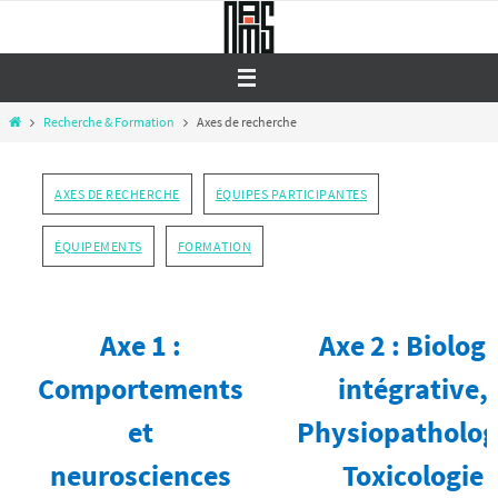
Passer
vers
le
contenu
Home
Recherche & Formation
Axes de recherche
AXES DE RECHERCHE
ÉQUIPES PARTICIPANTES
ÉQUIPEMENTS
FORMATION
Axe 1 :
Axe 2 : Biologi
Comportements
intégrative,
et
Physiopatholog
neurosciences
Toxicologie