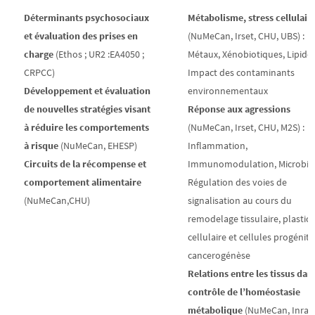
Déterminants psychosociaux
Métabolisme, stress cellulair
et évaluation des prises en
(NuMeCan, Irset, CHU, UBS) :
charge
(Ethos ; UR2 :EA4050 ;
Métaux, Xénobiotiques, Lipides
CRPCC)
Impact des contaminants
Développement et évaluation
environnementaux
de nouvelles stratégies visant
Réponse aux agressions
à réduire les comportements
(NuMeCan, Irset, CHU, M2S) :
à risque
(NuMeCan, EHESP)
Inflammation,
Circuits de la récompense et
Immunomodulation, Microbio
comportement alimentaire
Régulation des voies de
(NuMeCan,CHU)
signalisation au cours du
remodelage tissulaire, plastici
cellulaire et cellules progénitr
cancerogénèse
Relations entre les tissus dans
contrôle de l’homéostasie
métabolique
(NuMeCan, Inra, 